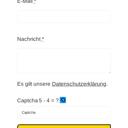
E-Mail
*
Nachricht
*
Es gilt unsere
Datenschutzerklärung
.
Captcha
5 - 4 = ?
Bitte