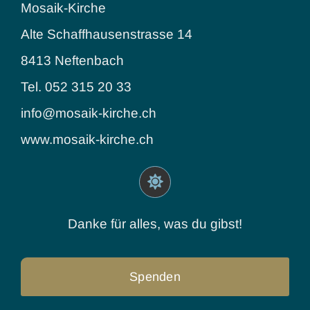
Mosaik-Kirche
ein
Alte Schaffhausenstrasse 14
Mensch
8413 Neftenbach
bist.
Tel. 052 315 20 33
info@mosaik-kirche.ch
www.mosaik-kirche.ch
Danke für alles, was du gibst!
Spenden