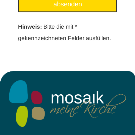
absenden
gib
die
Hinweis:
Bitte die mit *
im
gekennzeichneten Felder ausfüllen.
CAPTCHA
angezeigten
Zeichen
ein,
um
zu
bestätigen,
dass
du