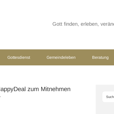
Gott finden, erleben, ver
Gottesdienst
Gemeindeleben
Beratung
 HappyDeal zum Mitnehmen
Such
r
nach