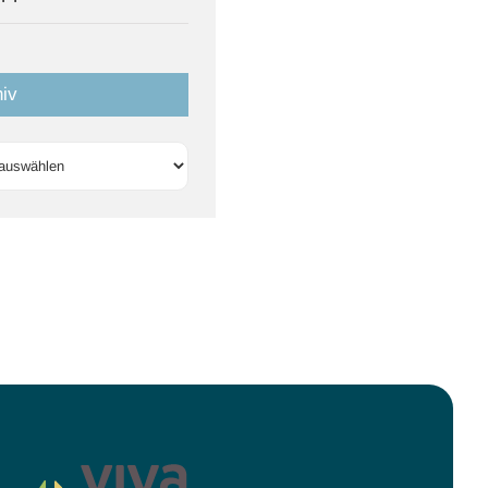
hiv
v