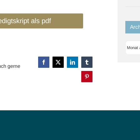
digtskript als pdf
Arc
Archi
Facebook
X
LinkedIn
Tumblr
uch gerne
Pinterest