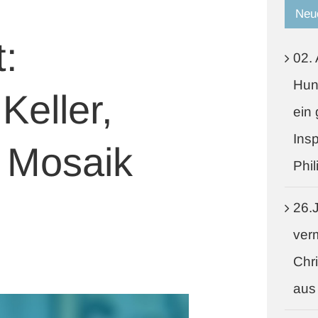
Neu
t:
02.
Hun
Keller,
ein 
Ins
 Mosaik
Phil
26.J
ver
Chri
aus