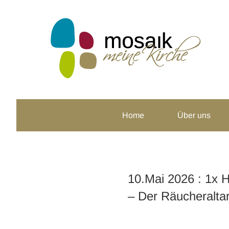
Zum
Inhalt
springen
Home
Über uns
10.Mai 2026 : 1x
– Der Räucheralta