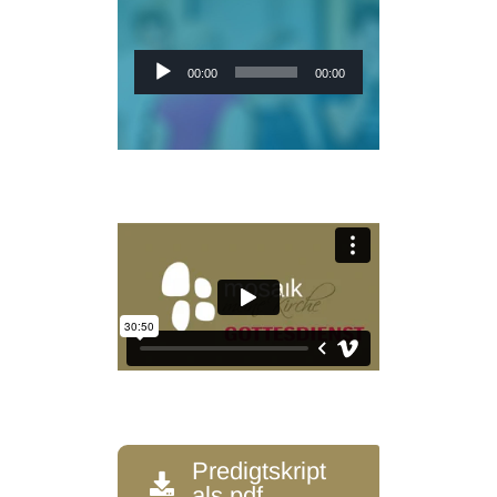
Audio-
00:00
00:00
Player
Predigtskript
als pdf